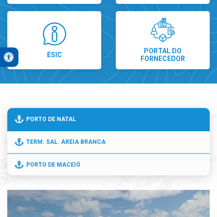
Open toolbar
PORTAL DO
ESIC
FORNECEDOR
A+
A-
Contraste Alto
Monocromático
PB&A
PORTO DE NATAL
Reset
TERM. SAL. AREIA BRANCA
PORTO DE MACEIÓ