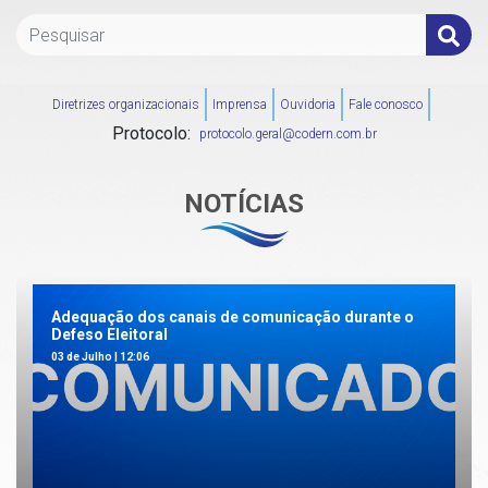
Diretrizes organizacionais
Imprensa
Ouvidoria
Fale conosco
Protocolo:
protocolo.geral@codern.com.br
NOTÍCIAS
Adequação dos canais de comunicação durante o
Defeso Eleitoral
03 de Julho | 12:06