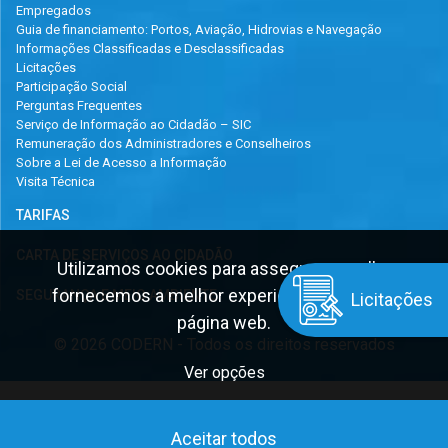
Empregados
Guia de financiamento: Portos, Aviação, Hidrovias e Navegação
Informações Classificadas e Desclassificadas
Licitações
Participação Social
Perguntas Frequentes
Serviço de Informação ao Cidadão – SIC
Remuneração dos Administradores e Conselheiros
Sobre a Lei de Acesso a Informação
Visita Técnica
TARIFAS
CARTA DE SERVIÇOS AO CIDADÃO
Utilizamos cookies para assegurar que lhe
fornecemos a melhor experiência na nossa
SEGURANÇA E MEIO AMBIENTE
Licitações
página web.
© 2026 CODERN - Todos os direitos reservados
Ver opções
Aceitar todos