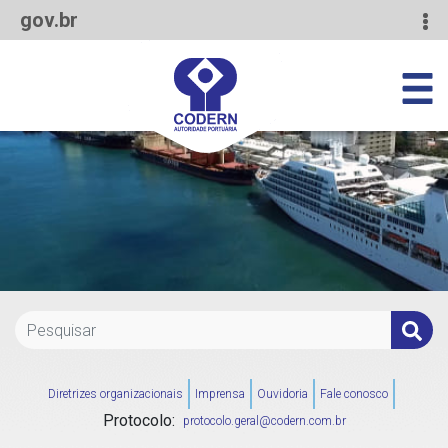
gov.br
Diretrizes organizacionais
Imprensa
Ouvidoria
Fale conosco
Protocolo:
protocolo.geral@codern.com.br