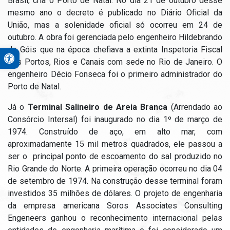
Brasil, cria o Porto de Natal. No dia 21 de outubro desse
mesmo ano o decreto é publicado no Diário Oficial da
União, mas a solenidade oficial só ocorreu em 24 de
outubro. A obra foi gerenciada pelo engenheiro Hildebrando
de Góis que na época chefiava a extinta Inspetoria Fiscal
Open toolbar
dos Portos, Rios e Canais com sede no Rio de Janeiro. O
A+
engenheiro Décio Fonseca foi o primeiro administrador do
A-
Porto de Natal.
Contraste Alto
Já o
Terminal Salineiro de Areia Branca
(Arrendado ao
Monocromático
Consórcio Intersal) foi inaugurado no dia 1º de março de
PB&A
1974. Construído de aço, em alto mar, com
Reset
aproximadamente 15 mil metros quadrados, ele passou a
ser o principal ponto de escoamento do sal produzido no
Rio Grande do Norte. A primeira operação ocorreu no dia 04
de setembro de 1974. Na construção desse terminal foram
investidos 35 milhões de dólares. O projeto de engenharia
da empresa americana Soros Associates Consulting
Engeneers ganhou o reconhecimento internacional pelas