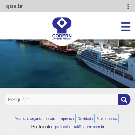
gov.br
Diretrizes organizacionais
Imprensa
Ouvidoria
Fale conosco
Protocolo:
protocolo.geral@codern.com.br