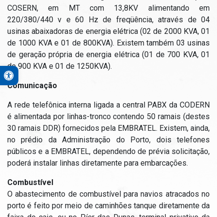
COSERN, em MT com 13,8KV alimentando em
220/380/440 v e 60 Hz de freqüência, através de 04
usinas abaixadoras de energia elétrica (02 de 2000 KVA, 01
de 1000 KVA e 01 de 800KVA). Existem também 03 usinas
de geração própria de energia elétrica (01 de 700 KVA, 01
de 900 KVA e 01 de 1250KVA).
Open toolbar
A+
Comunicação
A-
A rede telefônica interna ligada a central PABX da CODERN
Contraste Alto
é alimentada por linhas-tronco contendo 50 ramais (destes
Monocromático
30 ramais DDR) fornecidos pela EMBRATEL. Existem, ainda,
PB&A
no prédio da Administração do Porto, dois telefones
públicos e a EMBRATEL, dependendo de prévia solicitação,
Reset
poderá instalar linhas diretamente para embarcações.
Combustível
O abastecimento de combustível para navios atracados no
porto é feito por meio de caminhões tanque diretamente da